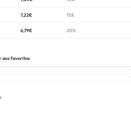
7,22
€
15%
6,79
€
20%
 aos favoritos
s