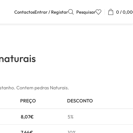
Contactos
Entrar / Registar
Pesquisar
0
/
0,00
naturais
astanho. Contem pedras Naturais.
PREÇO
DESCONTO
8,07
€
5%
7,64
€
10%