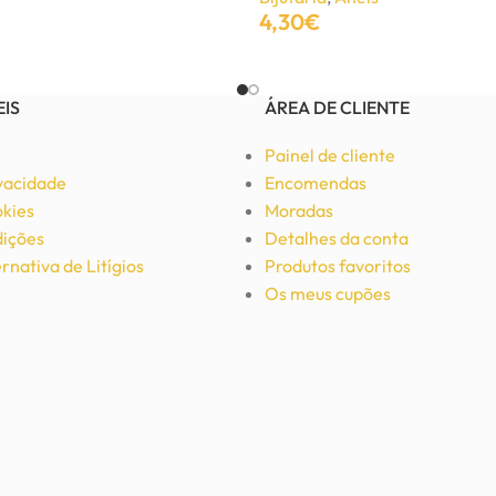
4,30
€
Adicionar
EIS
ÁREA DE CLIENTE
Painel de cliente
ivacidade
Encomendas
okies
Moradas
ições
Detalhes da conta
rnativa de Litígios
Produtos favoritos
Os meus cupões