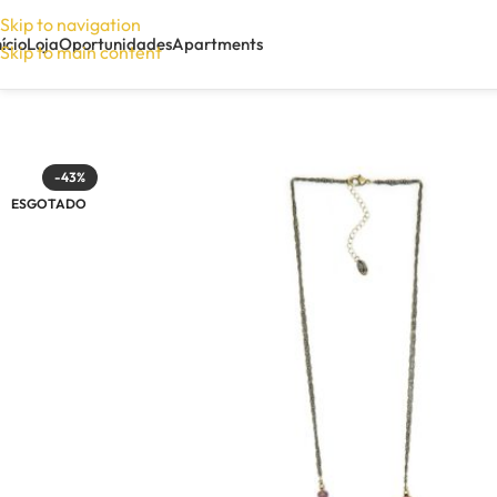
Skip to navigation
nício
Loja
Oportunidades
Apartments
Skip to main content
-43%
ESGOTADO