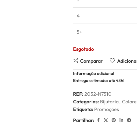
4
5+
Esgotado
Comparar
Adicionar
Informação adicional
Entrega estimada: até 48h!
REF:
2052-N7510
Categorias:
Bijutaria
,
Colare
Etiqueta:
Promoções
Partilhar: