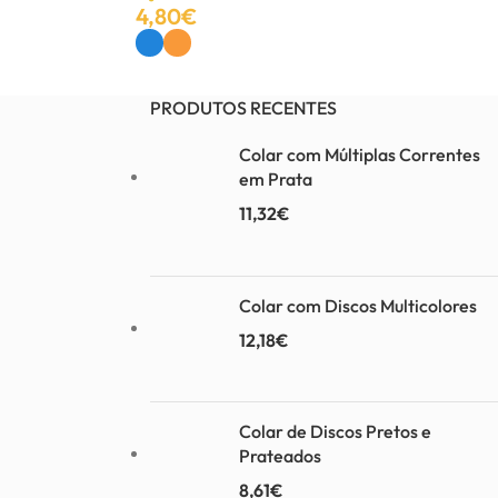
4,80
€
Ver Opções
PRODUTOS RECENTES
Colar com Múltiplas Correntes
em Prata
11,32
€
Colar com Discos Multicolores
12,18
€
Colar de Discos Pretos e
Prateados
8,61
€