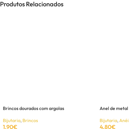
UNISSEXO
Produtos Relacionados
Anéis
Brincos
Colares
Pulseiras
-21%
Brincos dourados com argolas
Anel de metal
Bijutaria
,
Brincos
Bijutaria
,
Anéi
1,90
€
4,80
€