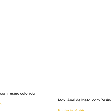
 com resina colorida
Maxi Anel de Metal com Resin
s
Bijutaria
,
Anéis