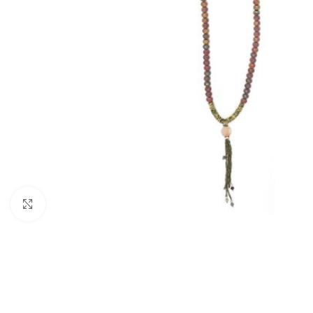
BIJUTARIA
Anéis
Brincos
Colares
Click to enlarge
Conjuntos
Pulseiras