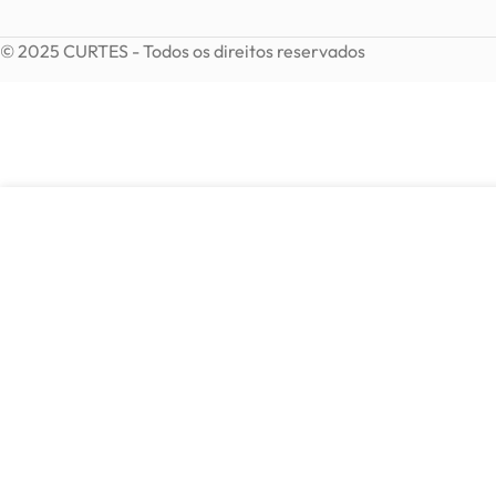
© 2025 CURTES - Todos os direitos reservados
8,49
€
Colar pedras naturais
Esgotado
15,00
€