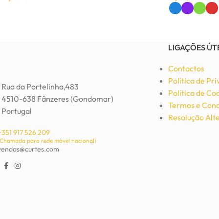
Adicionar
Ver Opções
Brinco artesanal em madeira
Bijutaria
,
Brincos
LIGAÇÕES ÚT
1,85
€
2,34
€
Contactos
Política de Pr
Adicionar
Rua da Portelinha,483
Política de Co
4510-638 Fânzeres (Gondomar)
Termos e Cond
Portugal
Resolução Alte
+351 917 526 209
(Chamada para rede móvel nacional)
vendas@curtes.com