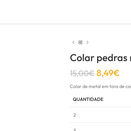
Colar pedras 
8,49
€
15,00
€
Colar de metal em tons de c
QUANTIDADE
2
3