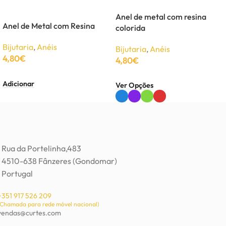
Anel de metal com resina
Anel de Metal com Resina
colorida
Bijutaria
,
Anéis
Bijutaria
,
Anéis
4,80
€
4,80
€
Adicionar
Ver Opções
Rua da Portelinha,483
4510-638 Fânzeres (Gondomar)
Portugal
+351 917 526 209
(Chamada para rede móvel nacional)
vendas@curtes.com