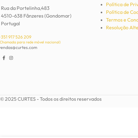
Política de Pr
Rua da Portelinha,483
Política de Co
4510-638 Fânzeres (Gondomar)
Termos e Cond
Portugal
Resolução Alte
+351 917 526 209
(Chamada para rede móvel nacional)
vendas@curtes.com
© 2025 CURTES - Todos os direitos reservados