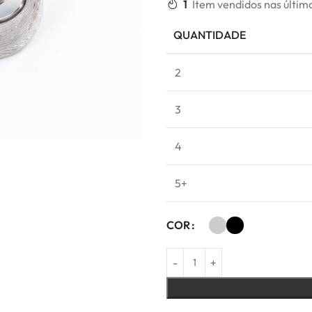
1
Item vendidos nas últim
QUANTIDADE
2
3
4
5+
COR