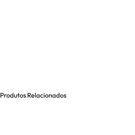
UNISSEXO
Anéis
Brincos
Colares
Pulseiras
-26%
Produtos Relacionados