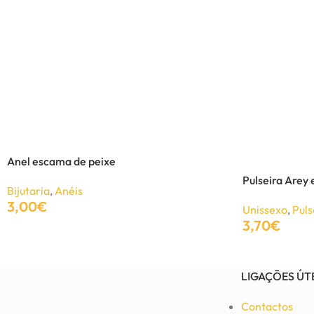
Colar Calixta em Rose Gold
Bijutaria
,
Colares
11,07
€
15,00
€
Adicionar
Anel escama de peixe
Pulseira Arey
Bijutaria
,
Anéis
3,00
€
Unissexo
,
Puls
3,70
€
Adicionar
Adicionar
LIGAÇÕES ÚT
Contactos