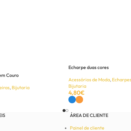
Echarpe duas cores
 em Couro
Acessórios de Moda
,
Echarpes
Bijutaria
eiras
,
Bijutaria
4,80
€
Ver Opções
EIS
ÁREA DE CLIENTE
Painel de cliente