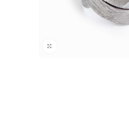
Click to enlarge
BIJUTARIA
Anéis
Brincos
Colares
Conjuntos
Pulseiras