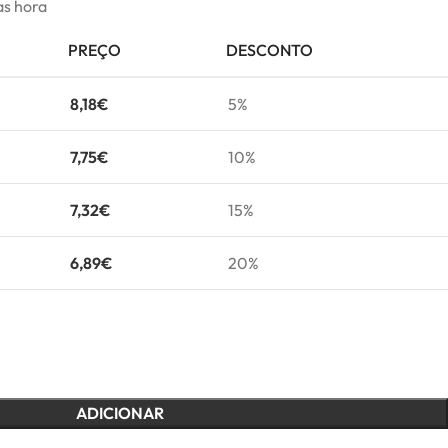
as hora
PREÇO
DESCONTO
8,18
€
5%
7,75
€
10%
7,32
€
15%
6,89
€
20%
ADICIONAR