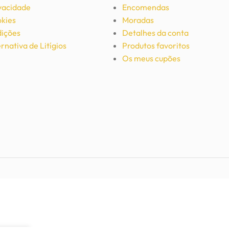
ivacidade
Encomendas
okies
Moradas
ições
Detalhes da conta
rnativa de Litígios
Produtos favoritos
Os meus cupões