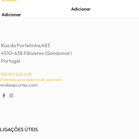
Adicionar
Adicionar
Rua da Portelinha,483
4510-638 Fânzeres (Gondomar)
Portugal
+351 917 526 209
(Chamada para rede móvel nacional)
vendas@curtes.com
LIGAÇÕES ÚTEIS