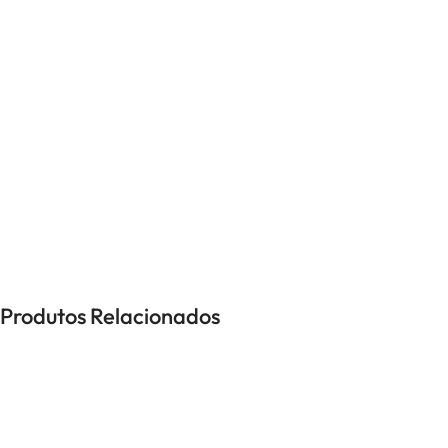
UNISSEXO
Anéis
Brincos
Colares
Pulseiras
-28%
Produtos Relacionados