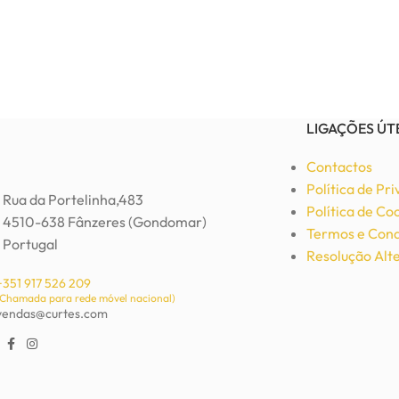
LIGAÇÕES ÚT
Contactos
Política de Pr
Rua da Portelinha,483
Política de Co
4510-638 Fânzeres (Gondomar)
Termos e Cond
Portugal
Resolução Alte
+351 917 526 209
(Chamada para rede móvel nacional)
vendas@curtes.com