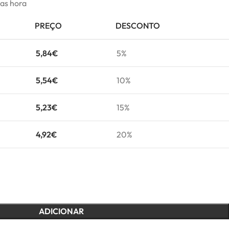
mas hora
PREÇO
DESCONTO
5,84
€
5%
5,54
€
10%
5,23
€
15%
4,92
€
20%
ADICIONAR