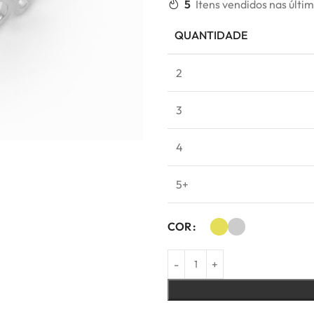
5
Itens vendidos nas últi
QUANTIDADE
2
3
4
5+
COR