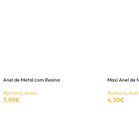
Brincos Dakia em metal
Bijutaria
,
Brincos
6,15
€
8,50
€
Adicionar
Anel de Metal com Resina
Maxi Anel de 
Bijutaria
,
Anéis
Bijutaria
,
Anéi
3,90
€
4,30
€
Adicionar
Adicionar