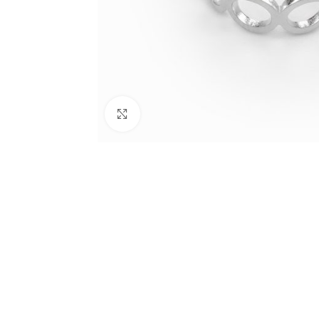
Click to enlarge
BIJUTARIA
Anéis
Brincos
Colares
Conjuntos
Pulseiras