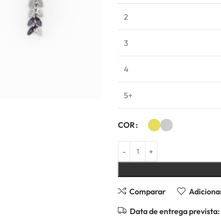
2
3
4
5+
COR
Comparar
Adicionar
Data de entrega prevista: