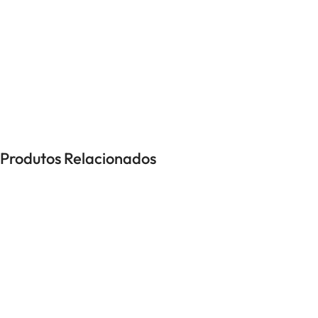
UNISSEXO
Anéis
Brincos
Colares
Pulseiras
Produtos Relacionados
-9%