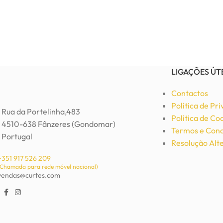
LIGAÇÕES ÚT
Contactos
Política de Pr
Rua da Portelinha,483
Política de Co
4510-638 Fânzeres (Gondomar)
Termos e Cond
Portugal
Resolução Alte
+351 917 526 209
(Chamada para rede móvel nacional)
vendas@curtes.com