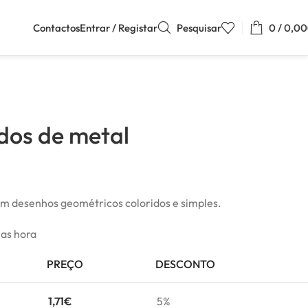
Contactos
Entrar / Registar
Pesquisar
0
/
0,00
idos de metal
om desenhos geométricos coloridos e simples.
mas hora
PREÇO
DESCONTO
1,71
€
5%