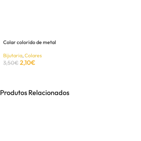
Colar e brincos Elefante
Bijutaria
,
Brincos
,
Colares
,
Conjuntos
4,92
€
9,84
€
Colar colorido de metal
Ver Opções
Bijutaria
,
Colares
2,10
€
3,50
€
Ver Opções
Produtos Relacionados