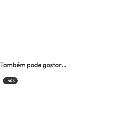
UNISSEXO
Anéis
Brincos
Colares
Pulseiras
Também pode gostar…
-50%
-40%