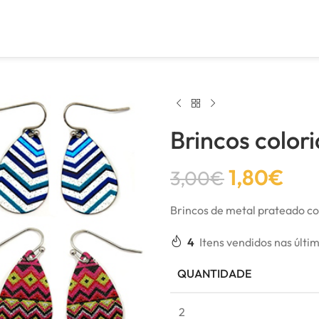
Brincos color
1,80
€
3,00
€
Brincos de metal prateado c
4
Itens vendidos nas últi
QUANTIDADE
2