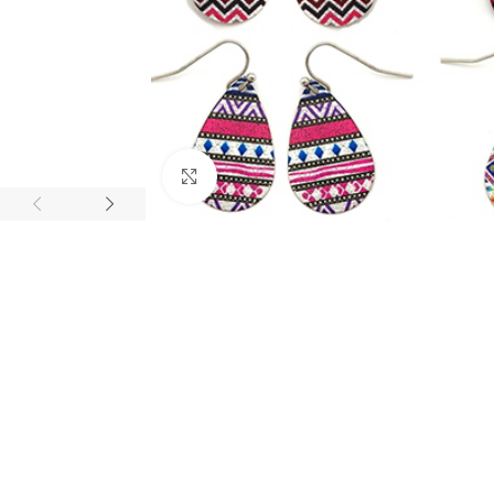
Click to enlarge
BIJUTARIA
Anéis
Brincos
Colares
Conjuntos
Pulseiras