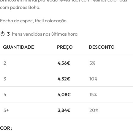
com padrões Boho.
Fecho de espec, fácil colocação.
3
Itens vendidos nas últimas hora
QUANTIDADE
PREÇO
DESCONTO
2
4,56
€
5%
3
4,32
€
10%
4
4,08
€
15%
5+
3,84
€
20%
COR