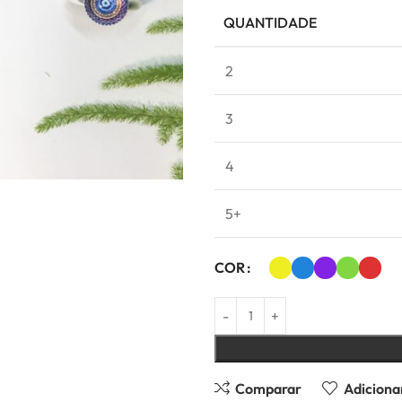
QUANTIDADE
2
3
4
5+
COR
Comparar
Adicionar