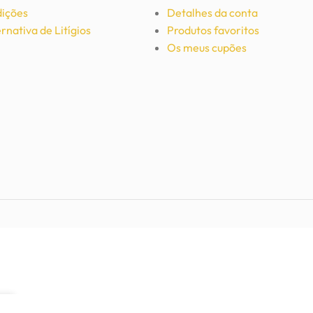
ições
Detalhes da conta
rnativa de Litígios
Produtos favoritos
Os meus cupões