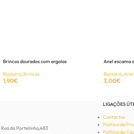
Conjunto em aço losango prateado
Bijutaria
,
Brincos
,
Colares
,
Conjuntos
4,92
€
8,00
€
Adicionar
Brincos dourados com argolas
Anel escama d
Bijutaria
,
Brincos
Bijutaria
,
Anéi
1,90
€
3,00
€
Adicionar
Adicionar
LIGAÇÕES ÚT
Contactos
Política de Pr
Rua da Portelinha,483
Política de Co