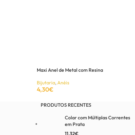
Maxi Anel de Metal com Resina
Bijutaria
,
Anéis
4,30
€
Adicionar
PRODUTOS RECENTES
Colar com Múltiplas Correntes
em Prata
11,32
€