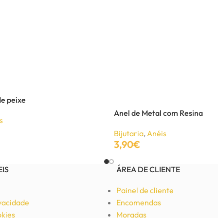
e peixe
Anel de Metal com Resina
s
Bijutaria
,
Anéis
3,90
€
Adicionar
EIS
ÁREA DE CLIENTE
Painel de cliente
ivacidade
Encomendas
okies
Moradas