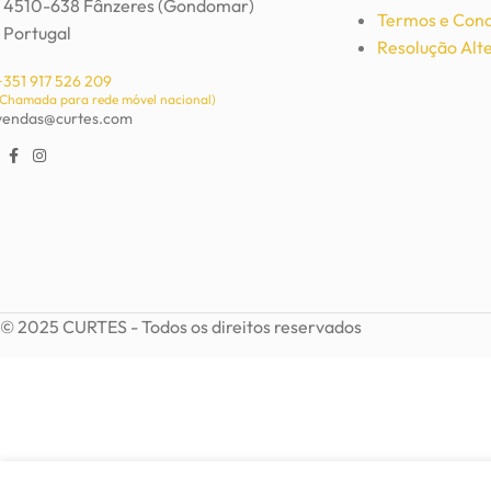
4510-638 Fânzeres (Gondomar)
Termos e Cond
Portugal
Resolução Alte
+351 917 526 209
(Chamada para rede móvel nacional)
vendas@curtes.com
© 2025 CURTES - Todos os direitos reservados