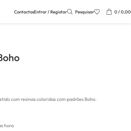
Contactos
Entrar / Registar
Pesquisar
0
/
0,00
 Boho
stido com resinas coloridas com padrões Boho.
as hora