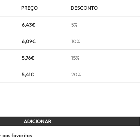
PREÇO
DESCONTO
6,43
€
5%
6,09
€
10%
5,76
€
15%
5,41
€
20%
ADICIONAR
 aos favoritos