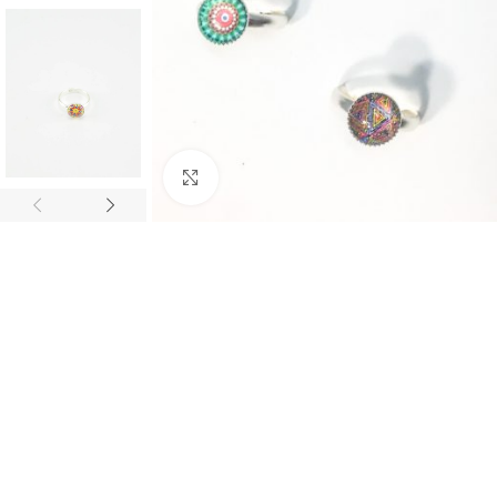
Click to enlarge
BIJUTARIA
Anéis
Brincos
Colares
Conjuntos
Pulseiras