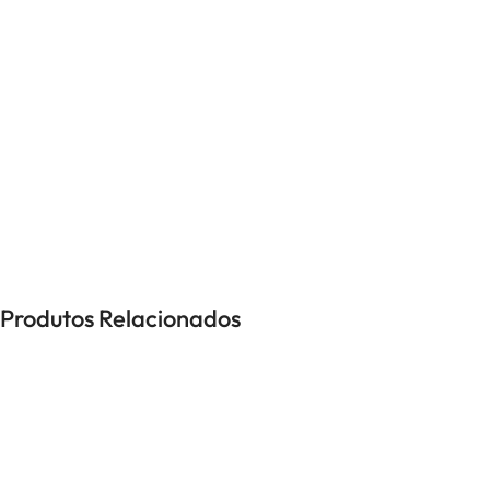
UNISSEXO
Anéis
Brincos
Colares
Pulseiras
-38%
Produtos Relacionados