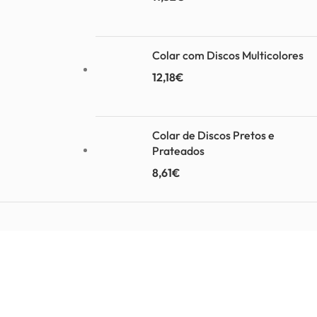
Colar com Discos Multicolores
12,18
€
Colar de Discos Pretos e
Prateados
8,61
€