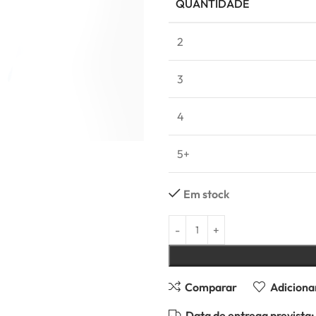
QUANTIDADE
2
3
4
5+
Em stock
Comparar
Adicionar
Data de entrega prevista: