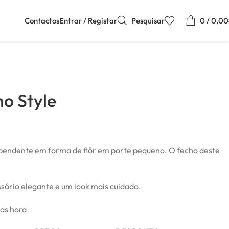
Contactos
Entrar / Registar
Pesquisar
0
/
0,00
ho Style
pendente em forma de flôr em porte pequeno. O fecho deste
sório elegante e um look mais cuidado.
mas hora