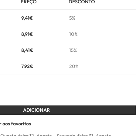
PREÇO
DESCONTO
9,41
€
5%
8,91
€
10%
8,41
€
15%
7,92
€
20%
ADICIONAR
 aos favoritos
Quarta-feira 12. Agosto – Segunda-feira 31. Agosto