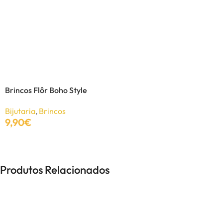
Brincos Pendente Black
Bijutaria
,
Brincos
3,69
€
5,50
€
Ver Opções
Brincos Flôr Boho Style
Bijutaria
,
Brincos
9,90
€
Adicionar
Produtos Relacionados