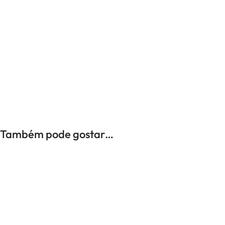
UNISSEXO
Anéis
Brincos
Colares
Pulseiras
-33%
Também pode gostar…