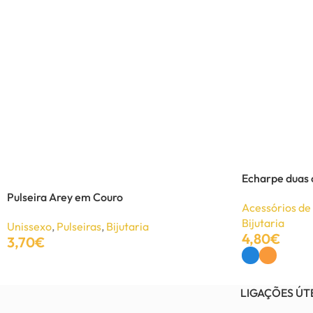
Echarpe duas 
Pulseira Arey em Couro
Acessórios d
Bijutaria
Unissexo
,
Pulseiras
,
Bijutaria
4,80
€
3,70
€
Ver Opções
Adicionar
LIGAÇÕES ÚT