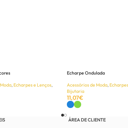
cores
Echarpe Ondulada
e Moda
,
Echarpes e Lenços
,
Acessórios de Moda
,
Echarpes
Bijutaria
11,07
€
Ver Opções
EIS
ÁREA DE CLIENTE