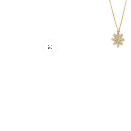
Click to enlarge
BIJUTARIA
Anéis
Brincos
Colares
Conjuntos
Pulseiras