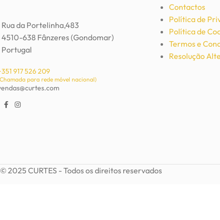
Contactos
Política de Pr
Rua da Portelinha,483
Política de Co
4510-638 Fânzeres (Gondomar)
Termos e Cond
Portugal
Resolução Alte
+351 917 526 209
(Chamada para rede móvel nacional)
vendas@curtes.com
© 2025 CURTES - Todos os direitos reservados