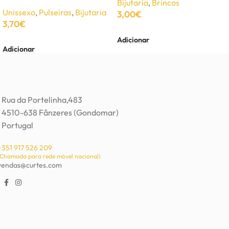
Bijutaria
,
Brincos
Unissexo
,
Pulseiras
,
Bijutaria
3,00
€
3,70
€
Adicionar
Adicionar
Rua da Portelinha,483
4510-638 Fânzeres (Gondomar)
Portugal
+351 917 526 209
(Chamada para rede móvel nacional)
vendas@curtes.com