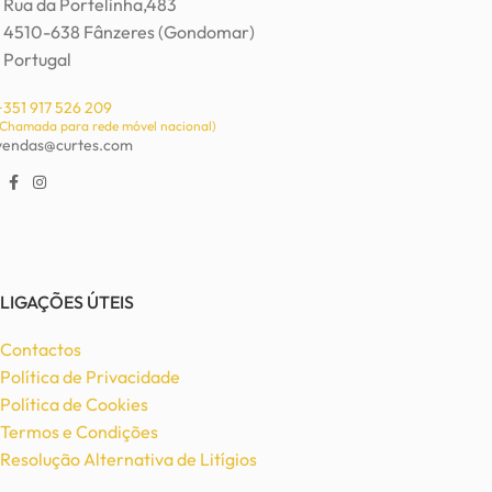
Rua da Portelinha,483
4510-638 Fânzeres (Gondomar)
Portugal
+351 917 526 209
(Chamada para rede móvel nacional)
vendas@curtes.com
LIGAÇÕES ÚTEIS
Contactos
Política de Privacidade
Política de Cookies
Termos e Condições
Resolução Alternativa de Litígios