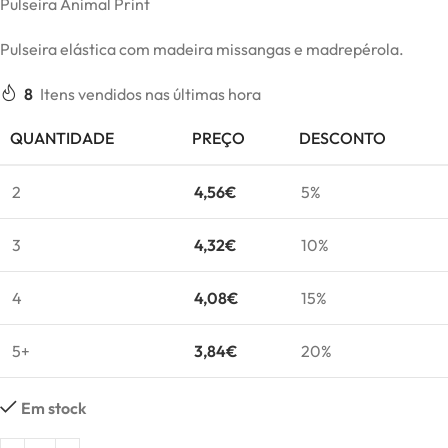
Pulseira Animal Print
Pulseira elástica com madeira missangas e madrepérola.
8
Itens vendidos nas últimas hora
QUANTIDADE
PREÇO
DESCONTO
2
4,56
€
5%
3
4,32
€
10%
4
4,08
€
15%
5+
3,84
€
20%
Em stock