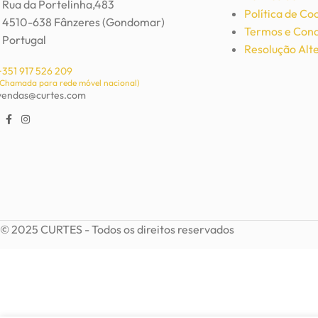
Rua da Portelinha,483
Política de Co
4510-638 Fânzeres (Gondomar)
Termos e Cond
Portugal
Resolução Alte
+351 917 526 209
(Chamada para rede móvel nacional)
vendas@curtes.com
© 2025 CURTES - Todos os direitos reservados