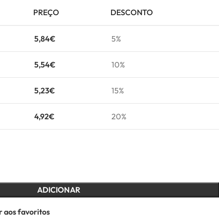
PREÇO
DESCONTO
5,84
€
5%
5,54
€
10%
5,23
€
15%
4,92
€
20%
ADICIONAR
 aos favoritos