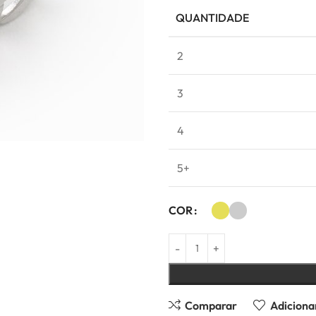
QUANTIDADE
2
3
4
5+
COR
Comparar
Adicionar