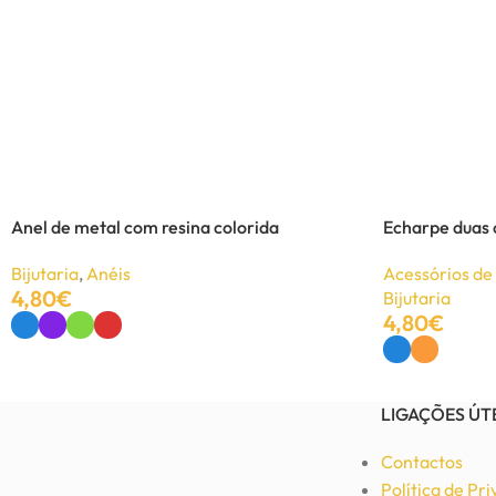
Anel Dream metal
Bijutaria
,
Anéis
7,38
€
9,00
€
Adicionar
Anel de metal com resina colorida
Echarpe duas 
Bijutaria
,
Anéis
Acessórios d
4,80
€
Bijutaria
4,80
€
Ver Opções
Ver Opções
LIGAÇÕES ÚT
Contactos
Política de Pr