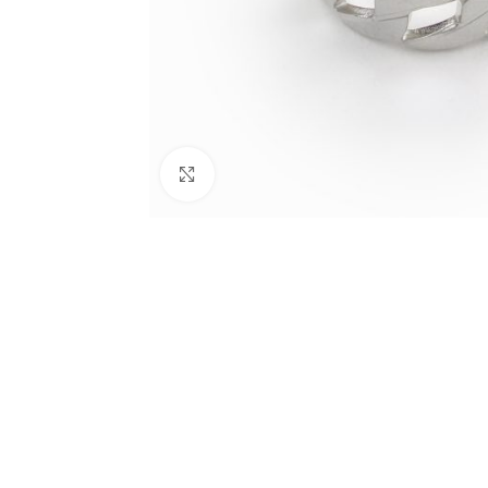
Click to enlarge
BIJUTARIA
Anéis
Brincos
Colares
Conjuntos
Pulseiras