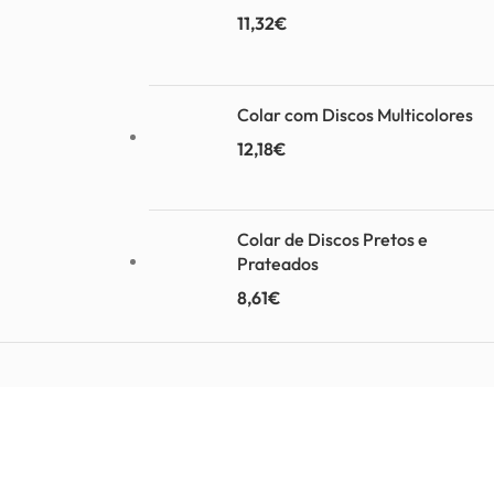
11,32
€
Colar com Discos Multicolores
12,18
€
Colar de Discos Pretos e
Prateados
8,61
€