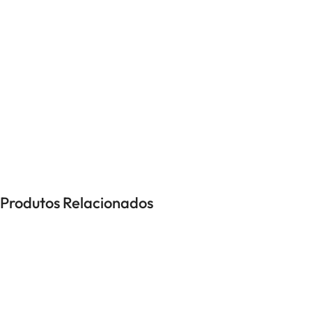
UNISSEXO
Anéis
Brincos
Colares
Pulseiras
-18%
Produtos Relacionados