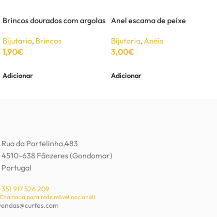
Brincos dourados com argolas
Anel escama de peixe
Bijutaria
,
Brincos
Bijutaria
,
Anéis
1,90
€
3,00
€
Adicionar
Adicionar
Rua da Portelinha,483
4510-638 Fânzeres (Gondomar)
Portugal
+351 917 526 209
(Chamada para rede móvel nacional)
vendas@curtes.com