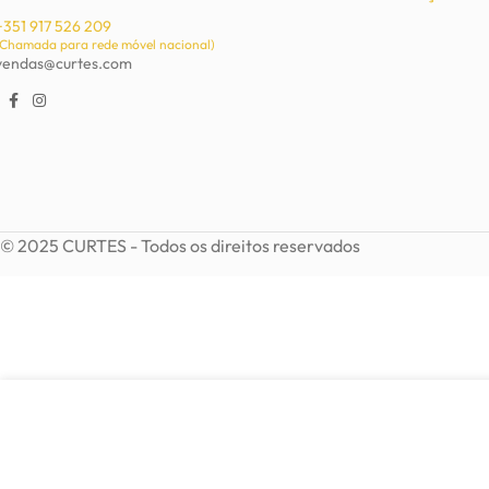
+351 917 526 209
(Chamada para rede móvel nacional)
vendas@curtes.com
© 2025 CURTES - Todos os direitos reservados
4,30
€
Brincos de Metal e Resina
Em stock