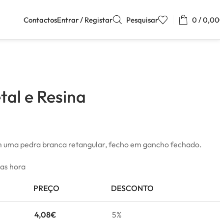
Contactos
Entrar / Registar
Pesquisar
0
/
0,00
tal e Resina
om uma pedra branca retangular, fecho em gancho fechado.
mas hora
PREÇO
DESCONTO
4,08
€
5%