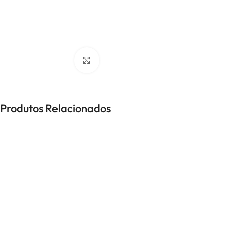
UNISSEXO
Anéis
Brincos
Colares
Click to enlarge
Pulseiras
Produtos Relacionados
-50%