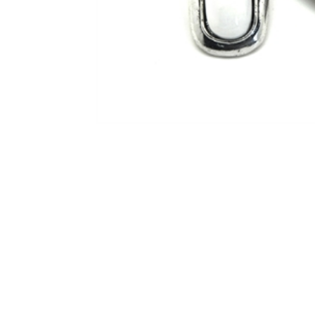
BIJUTARIA
Anéis
Brincos
Colares
Conjuntos
Pulseiras