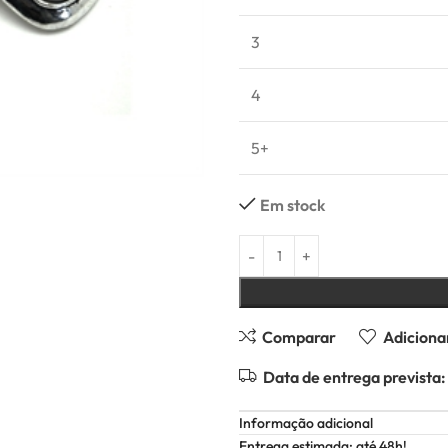
3
4
5+
Em stock
Comparar
Adicionar
Data de entrega prevista:
Informação adicional
Entrega estimada: até 48h!