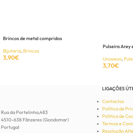
Anel de Metal Coração
Bijutaria
,
Anéis
5,50
€
11,00
€
Brincos de metal compridos
Pulseira Arey
Adicionar
Bijutaria
,
Brincos
3,90
€
Unissexo
,
Puls
3,70
€
Adicionar
Adicionar
LIGAÇÕES ÚT
Contactos
Política de Pr
Rua da Portelinha,483
Política de Co
4510-638 Fânzeres (Gondomar)
Termos e Cond
Portugal
Resolução Alte