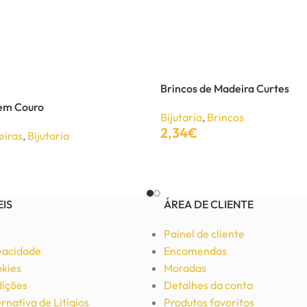
Brincos de Madeira Curtes
 em Couro
Bijutaria
,
Brincos
2,34
€
eiras
,
Bijutaria
Adicionar
EIS
ÁREA DE CLIENTE
Painel de cliente
ivacidade
Encomendas
okies
Moradas
ições
Detalhes da conta
rnativa de Litígios
Produtos favoritos