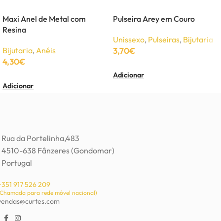
Maxi Anel de Metal com
Pulseira Arey em Couro
Resina
Unissexo
,
Pulseiras
,
Bijutaria
Bijutaria
,
Anéis
3,70
€
4,30
€
Adicionar
Adicionar
Rua da Portelinha,483
4510-638 Fânzeres (Gondomar)
Portugal
+351 917 526 209
(Chamada para rede móvel nacional)
vendas@curtes.com