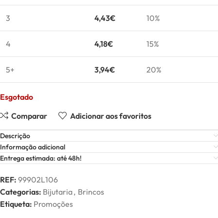
3
4,43
€
10%
4
4,18
€
15%
5+
3,94
€
20%
Esgotado
Comparar
Adicionar aos favoritos
Descrição
Informação adicional
Entrega estimada: até 48h!
REF:
99902L106
Categorias:
Bijutaria
,
Brincos
Etiqueta:
Promoções