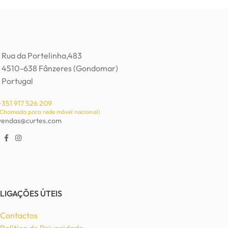
Rua da Portelinha,483
4510-638 Fânzeres (Gondomar)
Portugal
+351 917 526 209
(Chamada para rede móvel nacional)
vendas@curtes.com
LIGAÇÕES ÚTEIS
Contactos