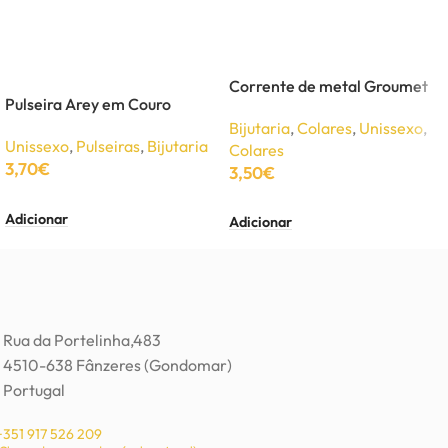
Corrente de metal Groumet
Pulseira Arey em Couro
Bijutaria
,
Colares
,
Unissexo
,
Unissexo
,
Pulseiras
,
Bijutaria
Colares
3,70
€
3,50
€
Adicionar
Adicionar
Rua da Portelinha,483
4510-638 Fânzeres (Gondomar)
Portugal
+351 917 526 209