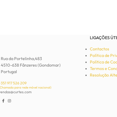
LIGAÇÕES ÚT
Contactos
Política de Pr
Rua da Portelinha,483
Política de Co
4510-638 Fânzeres (Gondomar)
Termos e Cond
Portugal
Resolução Alte
+351 917 526 209
(Chamada para rede móvel nacional)
vendas@curtes.com