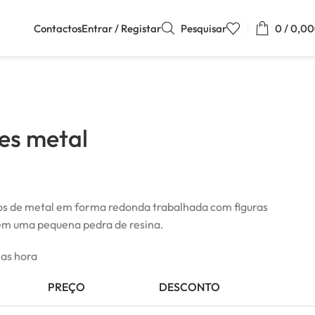
Contactos
Entrar / Registar
Pesquisar
0
/
0,00
es metal
cos de metal em forma redonda trabalhada com figuras
têm uma pequena pedra de resina.
mas hora
PREÇO
DESCONTO