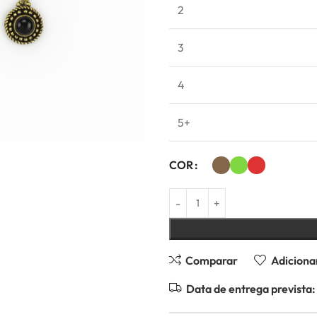
2
3
4
5+
COR
Comparar
Adicionar
Data de entrega prevista: