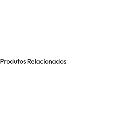
UNISSEXO
Anéis
Brincos
Colares
Pulseiras
Produtos Relacionados
-40%