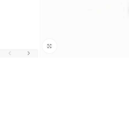
Click to enlarge
BIJUTARIA
Anéis
Brincos
Colares
Conjuntos
Pulseiras