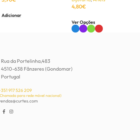
4,80
€
Adicionar
Ver Opções
Rua da Portelinha,483
4510-638 Fânzeres (Gondomar)
Portugal
+351 917 526 209
(Chamada para rede móvel nacional)
vendas@curtes.com