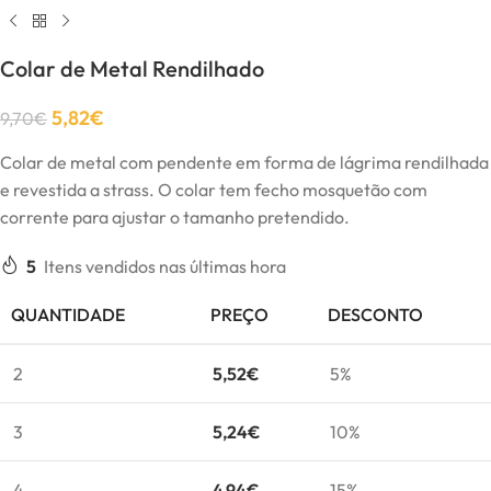
Colar de Metal Rendilhado
5,82
€
9,70
€
Colar de metal com pendente em forma de lágrima rendilhada
e revestida a strass. O colar tem fecho mosquetão com
corrente para ajustar o tamanho pretendido.
5
Itens vendidos nas últimas hora
QUANTIDADE
PREÇO
DESCONTO
2
5,52
€
5%
3
5,24
€
10%
4
4,94
€
15%