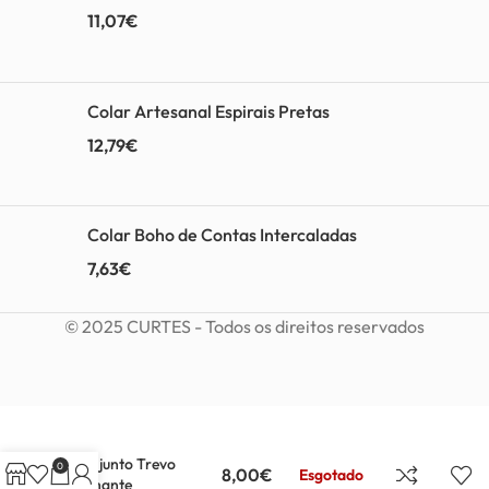
11,07
€
Colar Artesanal Espirais Pretas
12,79
€
Colar Boho de Contas Intercaladas
7,63
€
© 2025 CURTES - Todos os direitos reservados
Conjunto Trevo
0
8,00
€
Esgotado
brilhante