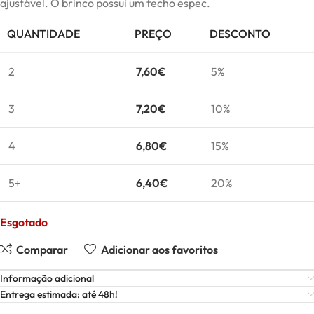
ajustável. O brinco possui um fecho espec.
QUANTIDADE
PREÇO
DESCONTO
2
7,60
€
5%
3
7,20
€
10%
4
6,80
€
15%
5+
6,40
€
20%
Esgotado
Comparar
Adicionar aos favoritos
Informação adicional
Entrega estimada: até 48h!