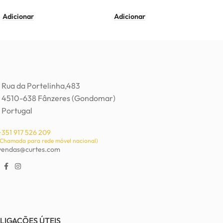
Adicionar
Adicionar
Rua da Portelinha,483
4510-638 Fânzeres (Gondomar)
Portugal
+351 917 526 209
(Chamada para rede móvel nacional)
vendas@curtes.com
LIGAÇÕES ÚTEIS