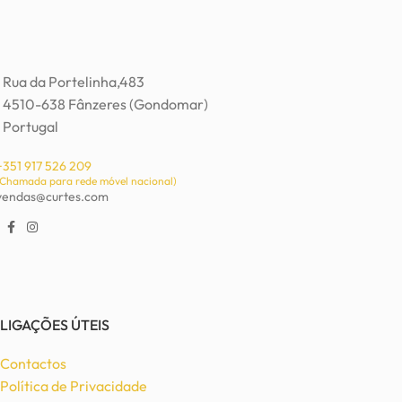
Rua da Portelinha,483
4510-638 Fânzeres (Gondomar)
Portugal
+351 917 526 209
(Chamada para rede móvel nacional)
vendas@curtes.com
LIGAÇÕES ÚTEIS
Contactos
Política de Privacidade