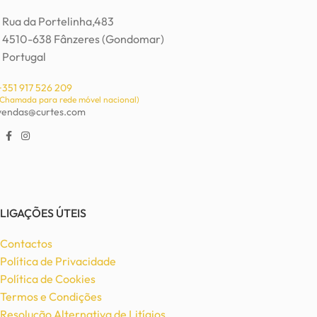
Rua da Portelinha,483
4510-638 Fânzeres (Gondomar)
Portugal
+351 917 526 209
(Chamada para rede móvel nacional)
vendas@curtes.com
LIGAÇÕES ÚTEIS
Contactos
Política de Privacidade
Política de Cookies
Termos e Condições
Resolução Alternativa de Litígios